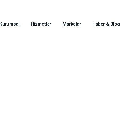
zliler Mah. Barbaros Cad. No:91 Başiskele/KOCAELİ
Kurumsal
Hizmetler
Markalar
Haber & Blog
mi Şekillend
Anasayfa
>
Bakım Kremi Şekillendirici 250…