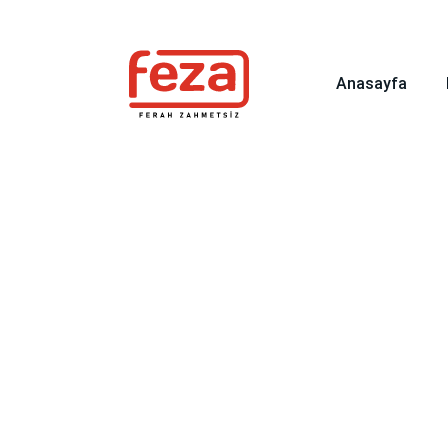
info@fezagida.com
0 (262) 335 56 25
Karadeni
Anasayfa
Bakım Kre