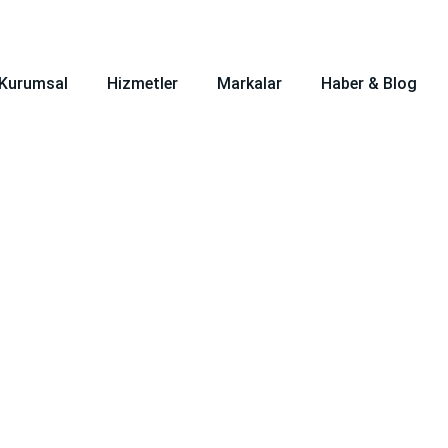
zliler Mah. Barbaros Cad. No:91 Başiskele/KOCAELİ
Kurumsal
Hizmetler
Markalar
Haber & Blog
Bioder
Anasayfa
>
Bioder