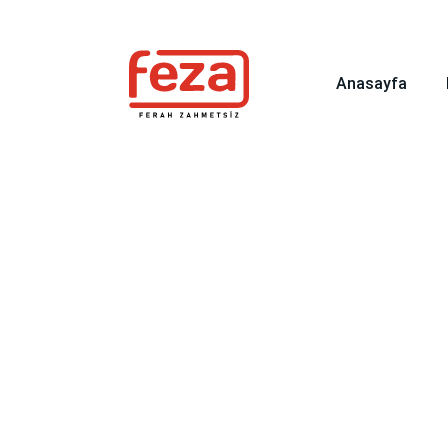
info@fezagida.com
0 (262) 335 56 25
Karadeni
Anasayfa