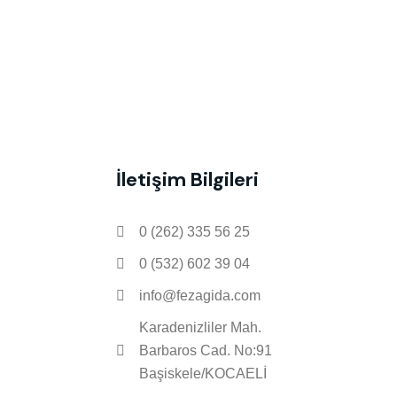
İletişim Bilgileri
0 (262) 335 56 25
0 (532) 602 39 04
info@fezagida.com
Karadenizliler Mah.
Barbaros Cad. No:91
Başiskele/KOCAELİ